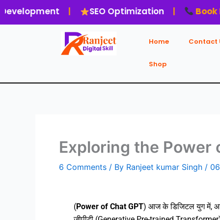
Skip
opment
|
SEO Optimization
|
Book Free Co
to
content
Home
Contact 
Shop
Exploring the Power 
6 Comments
/ By
Ranjeet kumar Singh
/
06
(
Power of Chat GPT
) आज के डिजिटल युग में, आर्ट
जीपीटी (Generative Pre-trained Transformer) मॉ