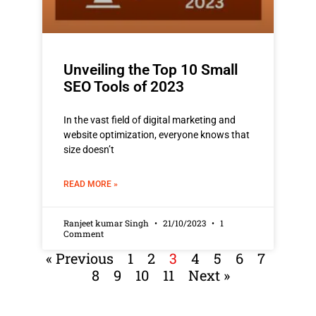
Unveiling the Top 10 Small
SEO Tools of 2023
In the vast field of digital marketing and
website optimization, everyone knows that
size doesn’t
READ MORE »
Ranjeet kumar Singh
21/10/2023
1
Comment
« Previous
1
2
3
4
5
6
7
8
9
10
11
Next »